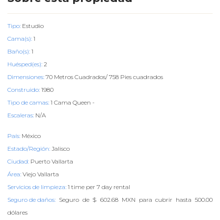
Tipo:
Estudio
Cama(s):
1
Baño(s):
1
Huésped(es):
2
Dimensiones:
70 Metros Cuadrados/ 758 Pies cuadrados
Construido:
1980
Tipo de camas:
1 Cama Queen -
Escaleras:
N/A
País:
México
Estado/Región:
Jalisco
Ciudad:
Puerto Vallarta
Área:
Viejo Vallarta
Servicios de limpieza:
1 time per 7 day rental
Seguro de daños:
Seguro de $ 602.68 MXN para cubrir hasta 500.00
dólares