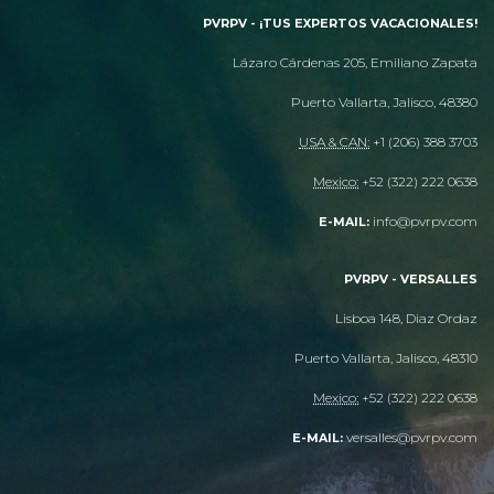
PVRPV - ¡TUS EXPERTOS VACACIONALES!
Lázaro Cárdenas 205, Emiliano Zapata
Puerto Vallarta, Jalisco, 48380
USA & CAN:
+1 (206) 388 3703
Mexico:
+52 (322) 222 0638
info@pvrpv.com
E-MAIL:
PVRPV - VERSALLES
Lisboa 148, Diaz Ordaz
Puerto Vallarta, Jalisco, 48310
Mexico:
+52 (322) 222 0638
versalles@pvrpv.com
E-MAIL: