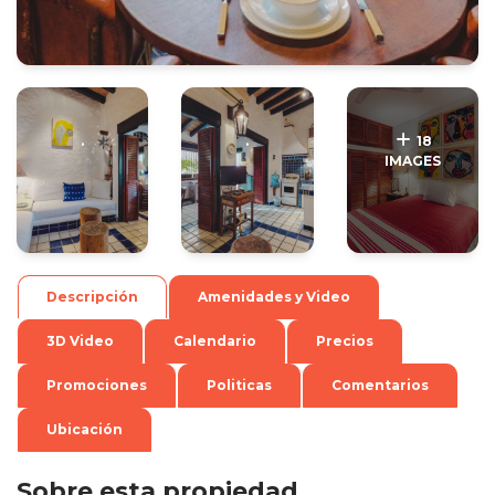
.
.
18
IMAGES
Descripción
Amenidades y Video
3D Video
Calendario
Precios
Promociones
Politicas
Comentarios
Ubicación
Sobre esta propiedad