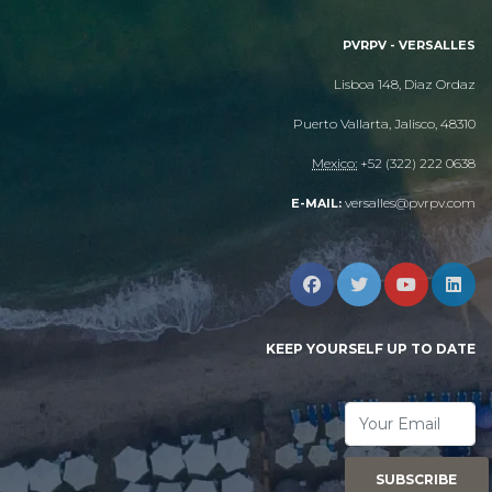
PVRPV - VERSALLES
Lisboa 148, Diaz Ordaz
Puerto Vallarta, Jalisco, 48310
Mexico:
+52 (322) 222 0638
versalles@pvrpv.com
E-MAIL:
KEEP YOURSELF UP TO DATE
SUBSCRIBE