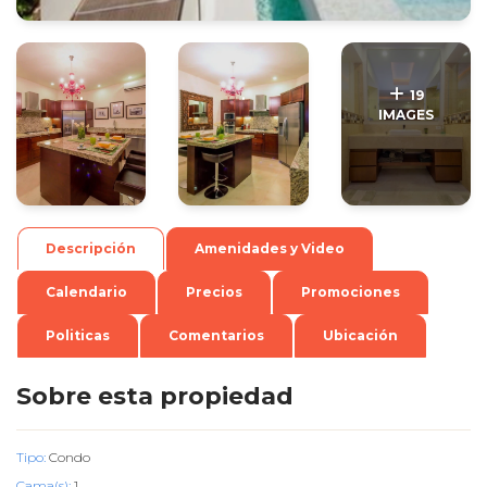
.
.
19
IMAGES
Descripción
Amenidades y Video
Calendario
Precios
Promociones
Politicas
Comentarios
Ubicación
Sobre esta propiedad
Tipo:
Condo
Cama(s):
1