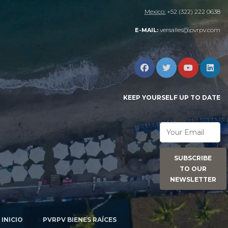
Mexico:
+52 (322) 222 0638
versalles@pvrpv.com
E-MAIL:
KEEP YOURSELF UP TO DATE
SUBSCRIBE
TO OUR
NEWSLETTER
INICIO
PVRPV BIENES RAÍCES