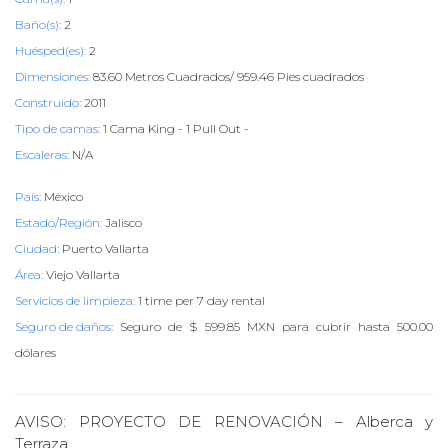
Baño(s):
2
Huésped(es):
2
Dimensiones:
83.60 Metros Cuadrados/ 959.46 Pies cuadrados
Construido:
2011
Tipo de camas:
1 Cama King - 1 Pull Out -
Escaleras:
N/A
País:
México
Estado/Región:
Jalisco
Ciudad:
Puerto Vallarta
Área:
Viejo Vallarta
Servicios de limpieza:
1 time per 7 day rental
Seguro de daños:
Seguro de $ 599.85 MXN para cubrir hasta 500.00
dólares
AVISO: PROYECTO DE RENOVACIÓN – Alberca y
Terraza