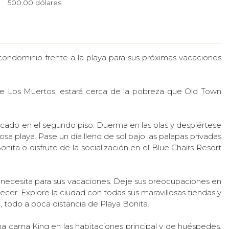
500.00 dólares
ondominio frente a la playa para sus próximas vacaciones
 de Los Muertos, estará cerca de la pobreza que Old Town
icado en el segundo piso. Duerma en las olas y despiértese
sa playa. Pase un día lleno de sol bajo las palapas privadas
ta o disfrute de la socialización en el Blue Chairs Resort
ecesita para sus vacaciones. Deje sus preocupaciones en
recer. Explore la ciudad con todas sus maravillosas tiendas y
, todo a poca distancia de Playa Bonita.
a cama King en las habitaciones principal y de huéspedes,