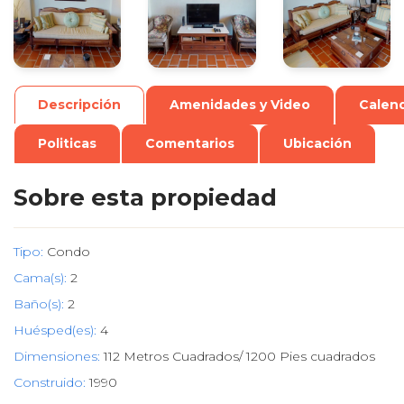
Descripción
Amenidades y Video
Calend
Politicas
Comentarios
Ubicación
Sobre esta propiedad
Tipo:
Condo
Cama(s):
2
Baño(s):
2
Huésped(es):
4
Dimensiones:
112 Metros Cuadrados/ 1200 Pies cuadrados
Construido:
1990