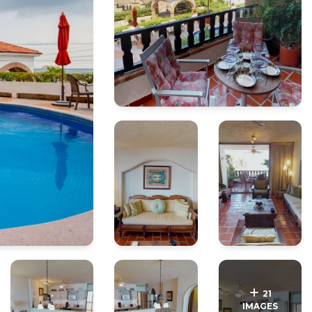
.
.
21
IMAGES