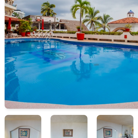
.
.
.