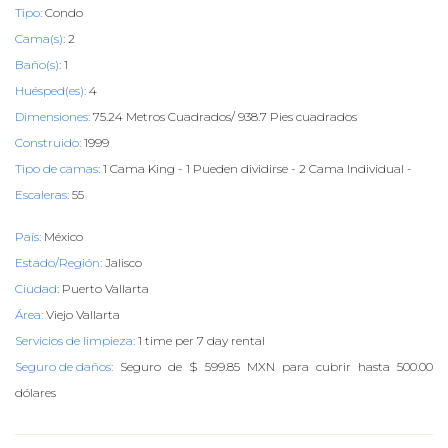
Tipo:
Condo
Cama(s):
2
Baño(s):
1
Huésped(es):
4
Dimensiones:
75.24 Metros Cuadrados/ 938.7 Pies cuadrados
Construido:
1999
Tipo de camas:
1 Cama King - 1 Pueden dividirse - 2 Cama Individual -
Escaleras:
55
País:
México
Estado/Región:
Jalisco
Ciudad:
Puerto Vallarta
Área:
Viejo Vallarta
Servicios de limpieza:
1 time per 7 day rental
Seguro de daños:
Seguro de $ 599.85 MXN para cubrir hasta 500.00
dólares