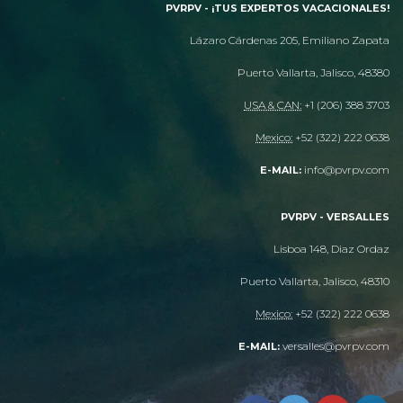
PVRPV - ¡TUS EXPERTOS VACACIONALES!
Lázaro Cárdenas 205, Emiliano Zapata
Puerto Vallarta, Jalisco, 48380
USA & CAN:
+1 (206) 388 3703
Mexico:
+52 (322) 222 0638
info@pvrpv.com
E-MAIL:
PVRPV - VERSALLES
Lisboa 148, Diaz Ordaz
Puerto Vallarta, Jalisco, 48310
Mexico:
+52 (322) 222 0638
versalles@pvrpv.com
E-MAIL: