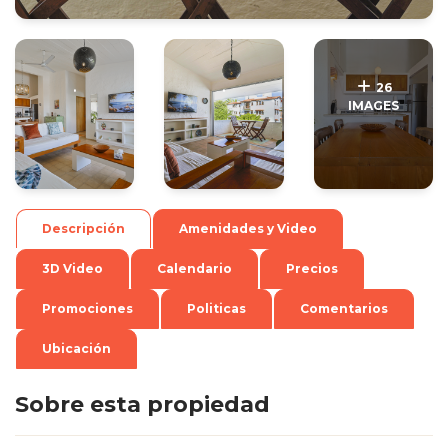
.
.
26
IMAGES
Descripción
Amenidades y Video
3D Video
Calendario
Precios
Promociones
Politicas
Comentarios
Ubicación
Sobre esta propiedad