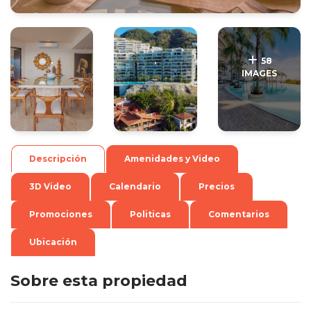
.
.
58
IMAGES
Descripción
Amenidades y Video
3D Video
Calendario
Precios
Promociones
Politicas
Comentarios
Ubicación
Sobre esta propiedad