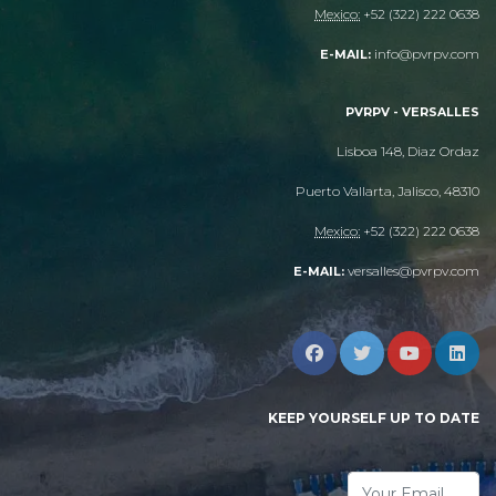
Mexico:
+52 (322) 222 0638
info@pvrpv.com
E-MAIL:
PVRPV - VERSALLES
Lisboa 148, Diaz Ordaz
Puerto Vallarta, Jalisco, 48310
Mexico:
+52 (322) 222 0638
versalles@pvrpv.com
E-MAIL:
KEEP YOURSELF UP TO DATE