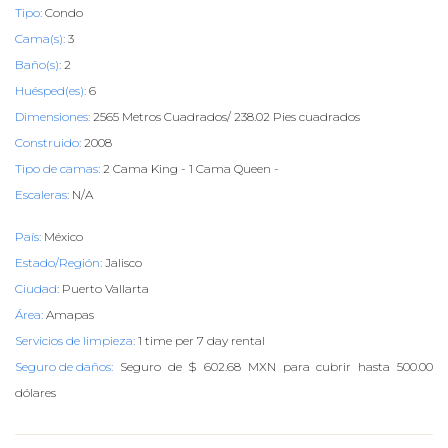
Tipo:
Condo
Cama(s):
3
Baño(s):
2
Huésped(es):
6
Dimensiones:
2565 Metros Cuadrados/ 238.02 Pies cuadrados
Construido:
2008
Tipo de camas:
2 Cama King - 1 Cama Queen -
Escaleras:
N/A
País:
México
Estado/Región:
Jalisco
Ciudad:
Puerto Vallarta
Área:
Amapas
Servicios de limpieza:
1 time per 7 day rental
Seguro de daños:
Seguro de $ 602.68 MXN para cubrir hasta 500.00
dólares