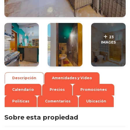
.
.
23
IMAGES
Descripción
Amenidades y Video
Calendario
Precios
Promociones
Politicas
Comentarios
Ubicación
Sobre esta propiedad