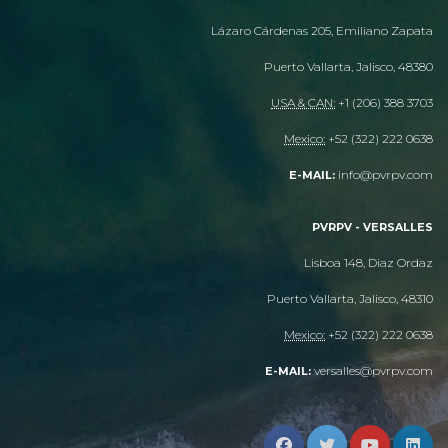
Lázaro Cárdenas 205, Emiliano Zapata
Puerto Vallarta, Jalisco, 48380
USA & CAN:
+1 (206) 388 3703
Mexico:
+52 (322) 222 0638
info@pvrpv.com
E-MAIL:
PVRPV - VERSALLES
Lisboa 148, Diaz Ordaz
Puerto Vallarta, Jalisco, 48310
Mexico:
+52 (322) 222 0638
versalles@pvrpv.com
E-MAIL: