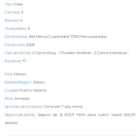
Tipo:
Casa
Cama(s):
3
Baño(s):
4
Huésped(es):
6
Dimensiones:
160 Metros Cuadrados/ 1700 Pies cuadrados
Construido:
2005
Tipo de camas:
2 Cama King - 1 Pueden dividirse - 2 Cama Individual -
Escaleras:
17
País:
México
Estado/Región:
Jalisco
Ciudad:
Puerto Vallarta
Área:
Amapas
Servicios de limpieza:
1 time per 7 day rental
Seguro de daños:
Seguro de $ 603.11 MXN para cubrir hasta 500.00
dólares