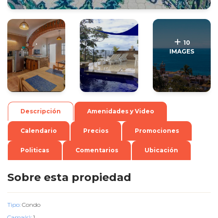
.
.
10
IMAGES
Descripción
Amenidades y Video
Calendario
Precios
Promociones
Politicas
Comentarios
Ubicación
Sobre esta propiedad
Tipo:
Condo
Cama(s):
1