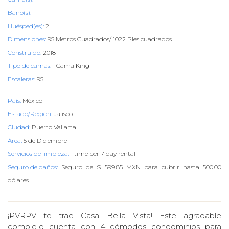
Baño(s):
1
Huésped(es):
2
Dimensiones:
95 Metros Cuadrados/ 1022 Pies cuadrados
Construido:
2018
Tipo de camas:
1 Cama King -
Escaleras:
95
País:
México
Estado/Región:
Jalisco
Ciudad:
Puerto Vallarta
Área:
5 de Diciembre
Servicios de limpieza:
1 time per 7 day rental
Seguro de daños:
Seguro de $ 599.85 MXN para cubrir hasta 500.00
dólares
¡PVRPV te trae Casa Bella Vista! Este agradable
complejo cuenta con 4 cómodos condominios para