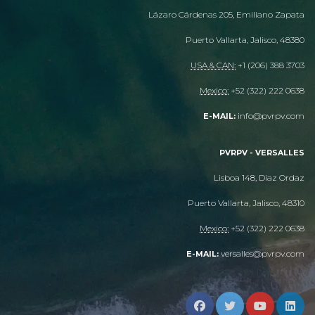
Lázaro Cárdenas 205, Emiliano Zapata
Puerto Vallarta, Jalisco, 48380
USA & CAN:
+1 (206) 388 3703
Mexico:
+52 (322) 222 0638
info@pvrpv.com
E-MAIL:
PVRPV - VERSALLES
Lisboa 148, Diaz Ordaz
Puerto Vallarta, Jalisco, 48310
Mexico:
+52 (322) 222 0638
versalles@pvrpv.com
E-MAIL: