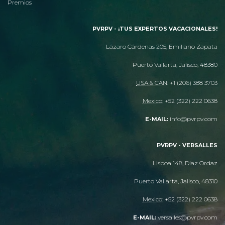
Premios
PVRPV - ¡TUS EXPERTOS VACACIONALES!
Lázaro Cárdenas 205, Emiliano Zapata
Puerto Vallarta, Jalisco, 48380
USA & CAN:
+1 (206) 388 3703
Mexico:
+52 (322) 222 0638
info@pvrpv.com
E-MAIL:
PVRPV - VERSALLES
Lisboa 148, Diaz Ordaz
Puerto Vallarta, Jalisco, 48310
Mexico:
+52 (322) 222 0638
versalles@pvrpv.com
E-MAIL: