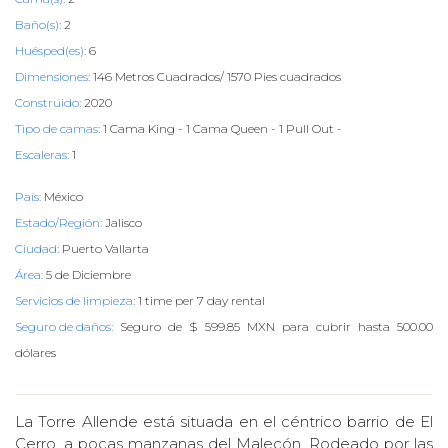
Baño(s):
2
Huésped(es):
6
Dimensiones:
146 Metros Cuadrados/ 1570 Pies cuadrados
Construido:
2020
Tipo de camas:
1 Cama King - 1 Cama Queen - 1 Pull Out -
Escaleras:
1
País:
México
Estado/Región:
Jalisco
Ciudad:
Puerto Vallarta
Área:
5 de Diciembre
Servicios de limpieza:
1 time per 7 day rental
Seguro de daños:
Seguro de $ 599.85 MXN para cubrir hasta 500.00
dólares
La Torre Allende está situada en el céntrico barrio de El
Cerro, a pocas manzanas del Malecón. Rodeado por las