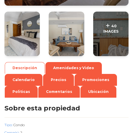
.
.
40
IMAGES
Descripción
Amenidades y Video
Calendario
Precios
Promociones
Politicas
Comentarios
Ubicación
Sobre esta propiedad
Tipo:
Condo
Cama(s):
2