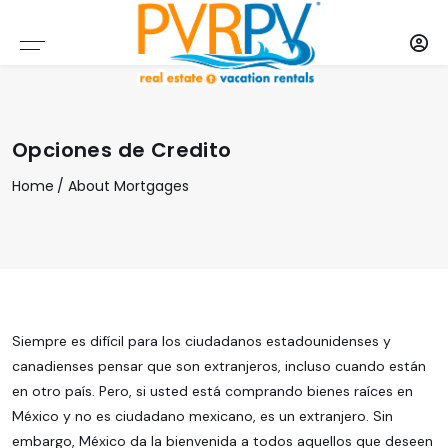
Encuentra una propiedad
Nuestros Servicios
Recursos
Comprar
Empresa
Por Área
Por Tipo
Vende
PVRPV PROPIEDADES SELECTAS
POR TIPO
DESARROLLOS INMOBILARIOS
DOWNTOWN
VENDIENDO UNA PROPIEDAD
SERVICIO DE RENTA
GUIA DEL COMPRADOR
DESCRIPCIÓN GENERAL DE LA EMPRESA
Opciones de Credito
PVRPV MLS LISTADOS
POR ÁREA
CONDOMINIOS
NUEVO VALLARTA
DOCUMENTACIÓN REQUERIDA
ADMINISTRACIÓN DE PROPIEDADES
COMPRE LA PROPIEDAD DE INVERSIÓN ADECUADA
MISIÓN/VISIÓN
Home
About
Mortgages
TODAS LAS PROPIEDADES EN EL MLS
CASAS
BUCERIAS
GANANCIAS SOBRE EL CAPITAL
VENDE TU PROPIEDAD
OPCIONES DE CREDITO
CONOCE A NUESTRO EQUIPO
TERRENO
SAYULITA
CONOCE NUESTRO EQUIPO
DESCARGO DE RESPONSABILIDAD SOBRE PRECIOS
CUESTIONARIO SOBRE LA CASA DE SUS SUEÑOS
POLÍTICAS DE PRIVACIDAD
INMUEBLES COMERCIALES
PUNTA DE MITA
NUESTROS SERVICIOS
TÉRMINOS DE USO
Siempre es difícil para los ciudadanos estadounidenses y
NEGOCIOS
LITIBU
canadienses pensar que son extranjeros, incluso cuando están
en otro país. Pero, si usted está comprando bienes raíces en
México y no es ciudadano mexicano, es un extranjero. Sin
embargo, México da la bienvenida a todos aquellos que deseen